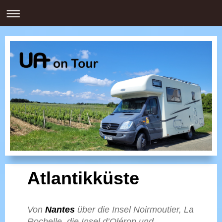
Atlantikküste
Von
Nantes
über die
Insel Noirmoutier, La
Rochelle, die Insel d’Oléron
und