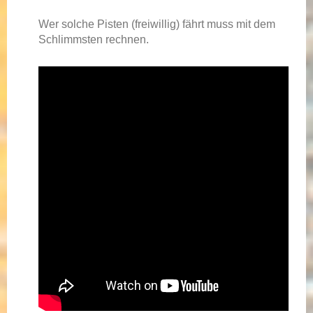
Wer solche Pisten (freiwillig) fährt muss mit dem
Schlimmsten rechnen.