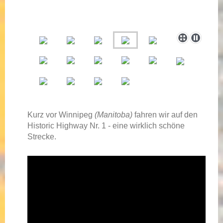
Kurz vor Winnipeg
(Manitoba)
fahren wir auf den
Historic Highway Nr. 1 - eine wirklich schöne
Strecke.