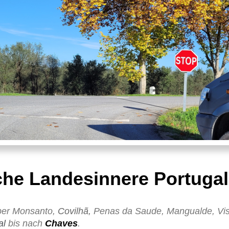
che Landesinnere Portuga
ber Monsanto,
Covilhã
,
Penas da Saude, Mangualde, Vis
al
bis nach
Chaves
.