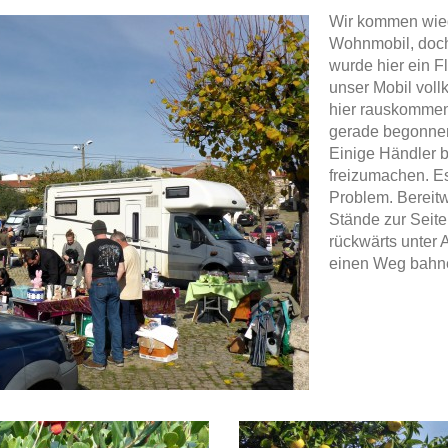
Wir kommen wie
Wohnmobil, doch
wurde hier ein F
unser Mobil voll
hier rauskommen
gerade begonne
Einige Händler 
freizumachen. Es
Problem. Bereitwi
Stände zur Seite
rückwärts unter
einen Weg bahn